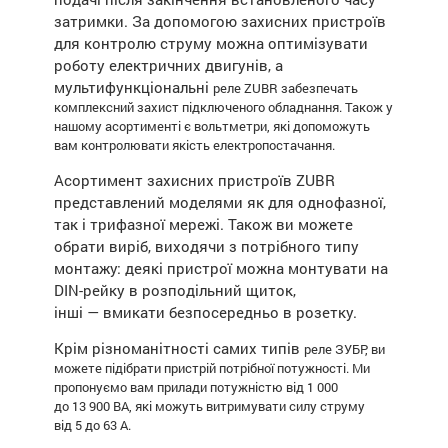
затримки. За допомогою захисних пристроїв
для контролю струму можна оптимізувати
роботу електричних двигунів, а
мультифункціональні
реле ZUBR
забезпечать
комплексний захист підключеного обладнання. Також у
нашому асортименті є вольтметри, які допоможуть
вам контролювати якість електропостачання.
Асортимент захисних пристроїв ZUBR
представлений моделями як для однофазної,
так і трифазної мережі. Також ви можете
обрати виріб, виходячи з потрібного типу
монтажу: деякі пристрої можна монтувати на
DIN-рейку в розподільний щиток,
інші — вмикати безпосередньо в розетку.
Крім різноманітності самих типів
реле ЗУБР
, ви
можете підібрати пристрій потрібної потужності. Ми
пропонуємо вам прилади потужністю від 1 000
до 13 900 ВА, які можуть витримувати силу струму
від 5 до 63 А.