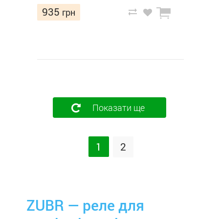
935
грн
Показати ще
1
2
ZUBR — реле для