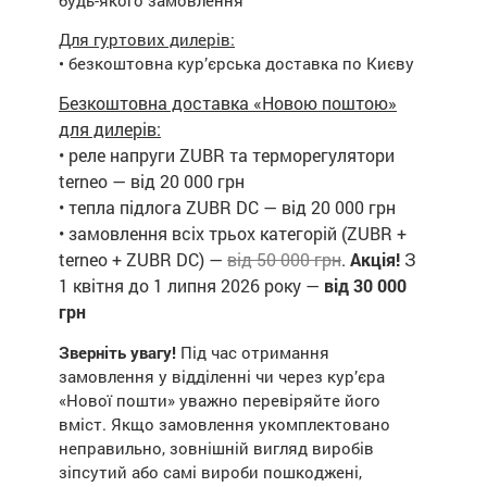
будь-якого замовлення
Для гуртових дилерів:
• безкоштовна кур’єрська доставка по Києву
Безкоштовна доставка «Новою поштою»
для дилерів:
• реле напруги ZUBR та терморегулятори
terneo — від 20 000 грн
• тепла підлога ZUBR DC — від 20 000 грн
• замовлення всіх трьох категорій (ZUBR +
terneo + ZUBR DC) —
від 50 000 грн
.
Акція!
З
1 квітня до 1 липня 2026 року —
від 30 000
грн
Зверніть увагу!
Під час отримання
замовлення у відділенні чи через кур’єра
«Нової пошти» уважно перевіряйте його
вміст. Якщо замовлення укомплектовано
неправильно, зовнішній вигляд виробів
зіпсутий або самі вироби пошкоджені,