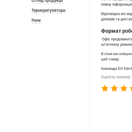
Огляд продукції
повну інформацію
Терморегулятори
Відповідно всі в
дилерів та дистр
Реле
Формат робо
Офіс продовжить 
штатному режимі.
В січні ми очіку
цей товар.
Команда DS Elec
Оцініть новину: