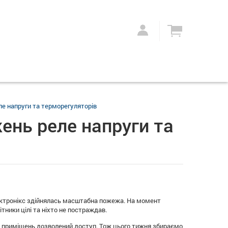
е напруги та терморегуляторів
ень реле напруги та
Електронікс здійнялась масштабна пожежа. На момент
ітники цілі та ніхто не постраждав.
іх приміщень дозволений доступ. Тож цього тижня збираємо