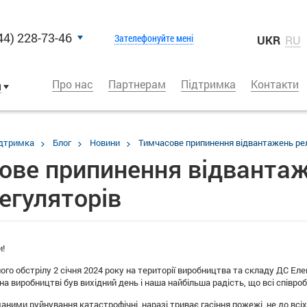
44) 228-73-46
Зателефонуйте мені
UKR
RU
Про нас
Партнерам
Підтримка
Контакти
и
дтримка
Блог
Новини
Тимчасове припинення відвантажень рел
ове припинення відвантаж
егуляторів
и!
ого обстрілу 2 січня 2024 року на території виробництва та складу ДС 
а виробництві був вихідний день і наша найбільша радість, що всі співроб
аними руйнування катастрофічні, наразі триває гасіння пожежі, не до вс