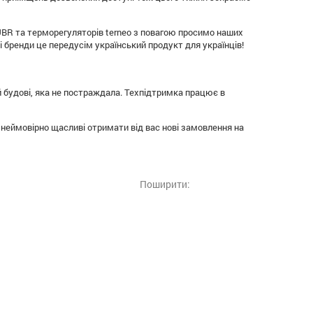
ZUBR та терморегуляторів terneo з повагою просимо наших
 бренди це передусім український продукт для українців!
й будові, яка не постраждала. Техпідтримка працює в
о неймовірно щасливі отримати від вас нові замовлення на
Поширити: