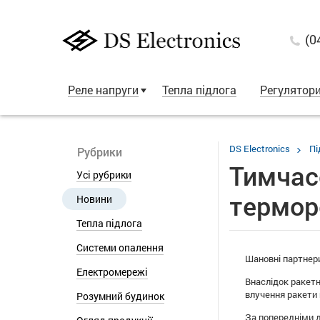
(0
Реле напруги
Тепла підлога
Регулятор
DS Electronics
Пі
Рубрики
Тимчас
Усі рубрики
термор
Новини
Тепла підлога
Системи опалення
Шановні партнер
Електромережі
Внаслідок ракетн
влучення ракети н
Розумний будинок
За попередніми д