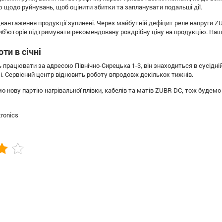
 щодо руйнувань, щоб оцінити збитки та запланувати подальші дії.
ідвантаження продукції зупинені. Через майбутній дефіцит реле напруги 
иб'юторів підтримувати рекомендовану роздрібну ціну на продукцію. Наші
ти в січні
працювати за адресою Північно-Сирецька 1-3, він знаходиться в сусідні
 Сервісний центр відновить роботу впродовж декількох тижнів.
ємо нову партію нагрівальної плівки, кабелів та матів ZUBR DC, тож будем
tronics