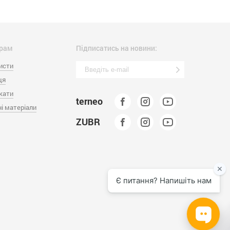
рам
Підписатись на новини:
исти
ця
кати
terneo
і матеріали
ZUBR