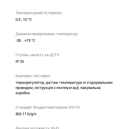
Температурний гістерезис:
0,5...10 °С
Діапазон вимірюваних температур:
-28…+75 °С
Ступінь захисту за ДСТУ:
ІР 20
Комплект поставки:
терморегулятор, датчик температури зі з'єднувальним
проводом, інструкція з експлуатації, пакувальна
коробка
Стандарт бездротової мережі (Wi-Fi):
802.11 b/g/n
Вихідна потужність Wi-Fi: