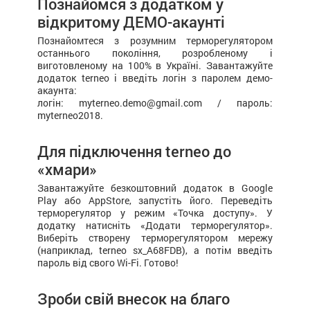
Познайомся з додатком у
відкритому ДЕМО-акаунті
Познайомтеся з розумним терморегулятором
останнього покоління, розробленому і
виготовленому на 100% в Україні. Завантажуйте
додаток terneo і введіть логін з паролем демо-
акаунта:
логін: myterneo.demo@gmail.com / пароль:
myterneo2018.
Для підключення terneo до
«хмари»
Завантажуйте безкоштовний додаток в Google
Play або AppStore, запустіть його. Переведіть
терморегулятор у режим «Точка доступу». У
додатку натисніть «Додати терморегулятор».
Виберіть створену терморегулятором мережу
(наприклад, terneo sx_А68FDB), а потім введіть
пароль від свого Wi-Fi. Готово!
Зроби свій внесок на благо