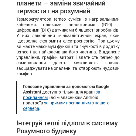
планети — заміни звичайний
термостат на розумний
Терморегулятори terneo сумісні з нагрівальними
кабелями, плівками, аналоговими (R10) і
цифровими (D18) датчиками більшості виробників.
У них лаконічний мінімалістичний екран, який
дозволяє економити електроенергію! При цьому
ви маєте максимум функцій та гнучкості в додатку
terneo і це найкрасивіша його частина. Віддалене
управління, графіки витрат і здатність terneo до
самонавчання дають можливість значно
заощаджувати на опаленні та створюють чудовий
комфорт.
Голосове управління за допомогою Google
Assistant
доступно тільки для країн
за
посиланням
і всім власникам Android
пристроїв
за прямим посиланням з нашого
сервера
.
Інтегруй теплі підлоги в систему
Розумного будинку