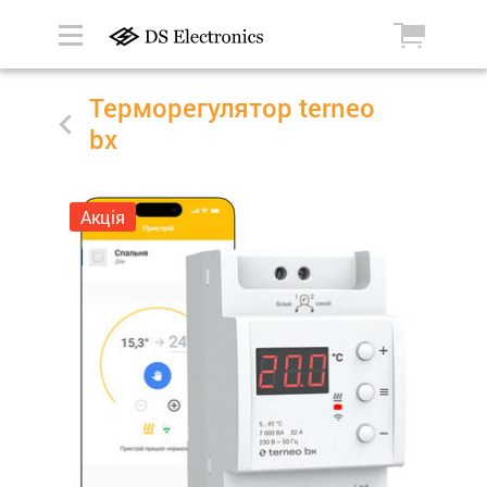
Терморегулятор terneo
bx
Акція