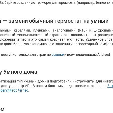
Выберите созданную терморегулятором сеть (например, terneo sx
ты — замени обычный термостат на умный
льными кабелями, пленками, аналоговыми (R10) и цифровыми
коничный минималистичный экран и это экономит электроэнерг
ложении terneo и это самая красивая его часть. Удаленное упра
нию дают большую экономию на отоплении и превосходный комфор
доступно только для стран по
ссылке
и всем владельцам Android
у Умного дома
атизаций тип «Умный дом» и подготовили инструменты для интег
доступен http API. В нашем блоге мы подготовили статью про
3 
регулятор terneo
.
ом