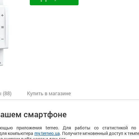
 (88)
Купить в магазине
 вашем смартфоне
ощью приложения terneo. Для работы со статистикой по 
 для компьютера
my.terneo.ua
. Получите мгновенный доступ к темп
 энергии в кВт-часах и деньгах.