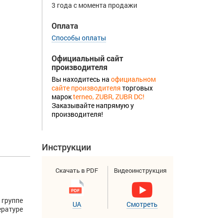
3 года с момента продажи
Оплата
Способы оплаты
Официальный сайт
производителя
Вы находитесь на
официальном
сайте производителя
торговых
марок
terneo, ZUBR, ZUBR DC!
Заказывайте напрямую у
производителя!
Инструкции
Скачать в PDF
Видеоинструкция
группе
UA
Смотреть
ературе