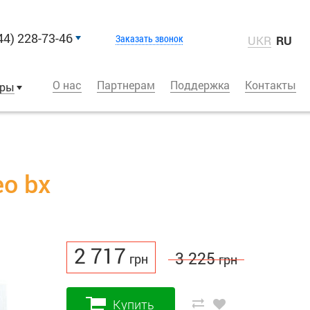
44) 228-73-46
Заказать звонок
UKR
RU
О нас
Партнерам
Поддержка
Контакты
оры
eo bx
2 717
3 225
грн
грн
Купить