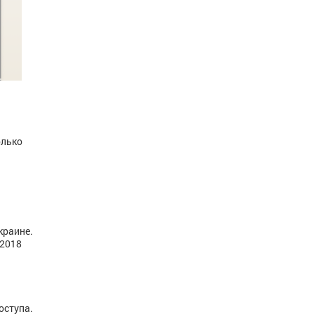
олько
раине.
o2018
оступа.