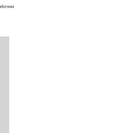
абочим