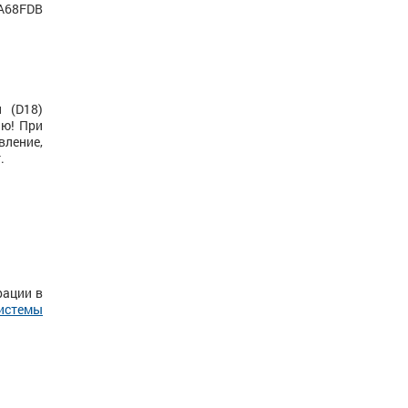
_А68FDB
 (D18)
ию! При
вление,
т.
рации в
системы