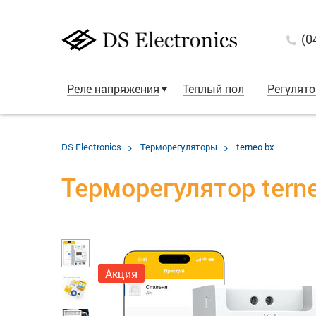
(0
Реле напряжения
Теплый пол
Регулят
DS Electronics
Терморегуляторы
terneo bx
Терморегулятор tern
Акция