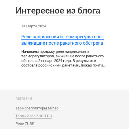
Интересное из блога
14 марта 2024
1 дек
Реле напряжения и терморегуляторы,
выжившие после ракетного обстрела
Начинаем продажу реле напряжения и
терморегуляторов, выжившие после ракетного
обстрела 2 января 2024 года. В результате
обстрела российскими ракетами, пожар почти…
ого
Нагр
Магазин
Если 
видит
Терморегуляторы terneo
реле
кую
коли
Теплый пол ZUBR DC
 при
Реле ZUBR