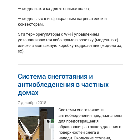
— модели ax и sx для «теплых» полов;
— модель rzx к инфракрасным нагревателям и
конвекторам.
Эти терморегуляторы с Wi-Fi управлением
устанавливаются либо прямо в розетку (модель rzx)
или же в монтажную коробку-подрозетник (модели ax,
sx).
Система снеготаяния и
антиобледенения в частных
домах
7 декабря 2018
Системы снеготаяния и
антиобледенения
предназначены
для предотвращения
образования, а также удаления с
поверхностей снега и
наледи. Скользкие ступени,