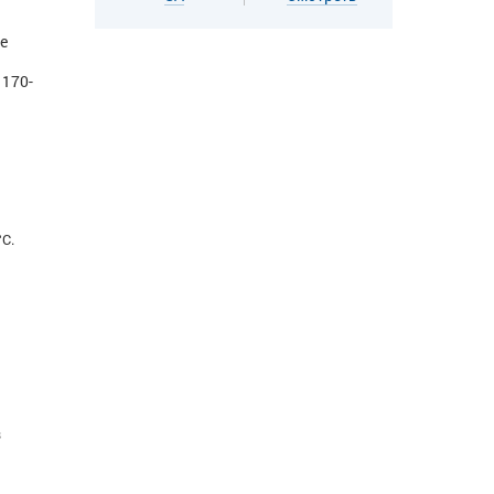
е
 170-
C.
з