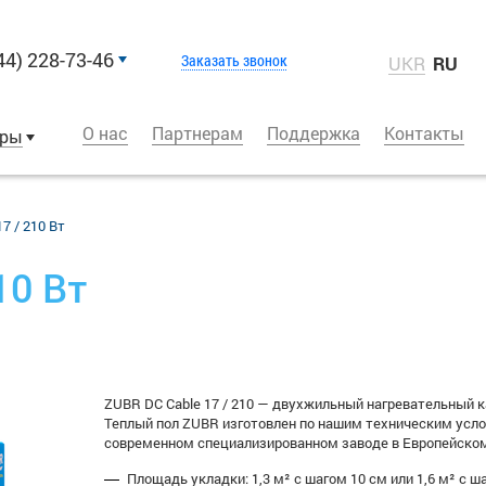
44) 228-73-46
Заказать звонок
UKR
RU
О нас
Партнерам
Поддержка
Контакты
оры
7 / 210 Вт
10 Вт
ZUBR DC Cable 17 / 210 — двухжильный нагревательный к
Теплый пол ZUBR изготовлен по нашим техническим усл
современном специализированном заводе в Европейско
Площадь укладки: 1,3 м² с шагом 10 см или 1,6 м² с ш