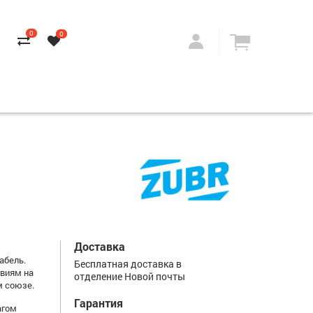
0
0
Доставка
абель.
Бесплатная доставка в
овиям на
отделение Новой почты
м союзе.
Гарантия
агом