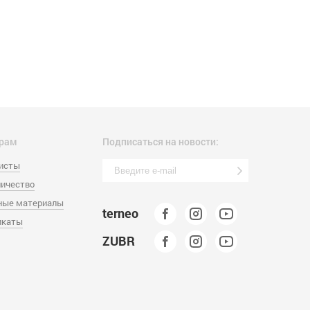
рам
Подписаться на новости:
листы
ичество
ные материалы
terneo
икаты
ZUBR