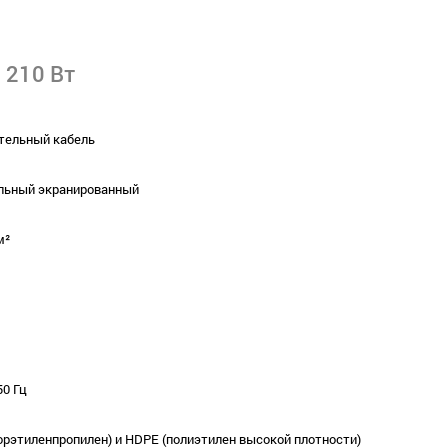
 210 Вт
тельный кабель
льный экранированный
м²
50 Гц
орэтиленпропилен) и HDPE (полиэтилен высокой плотности)