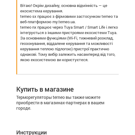
Вітаю! Окрім дизайну, основна відмінність — це
екосистема керування.
terneo sx працює з фірмовими застосунком terneo та
веб-платформою my.terneo.ua.
terneo nx працює через Tuya Smart / Smart Life і легко
інтегрується з іншими пристроями екосистеми Tuya.
За основними функціями (Wi-Fi, тижневий розклад,
геозонування, віддалене керування та можливості
керування теплою підлогою) пристрої практично
однакові. Тому вибір залежить насамперед від того,
якою екосистемою ви користуєтеся.
Купить в магазине
Терморегуляторы terneo вы также можете
приобрести в магазинах-партнерах в вашем
городе.
Инструкции