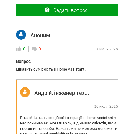
Задать вопрос
Аноним
0
0
17 июля 2026
Вопрос:
Цікавить сумісність з Home Assistant.
Андрій, інженер технічної підтримки
20 июля 2026
Вітаю! Нажаль офіційної інтеграції з Home Assistant у
нас поки немає. Але ми чули, від наших клієнтів, що є
неофіційні способи. Нажаль ми не можемо допомогти
в налаштуванні неофіційної інтеграції.