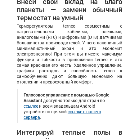
Внеси свой вклад на благо
планеты — замени обычный
термостат на умный
Терморегуляторы terneo совместимы с
нагревательными кабелями, пленками,
аналоговыми (R10) и цифровыми (D18) датчиками
большинства производителей. У него лаконичный
минималистичный экран и это экономит
электроэнергию! При этом вы имеете максимум
функций и гибкости в приложении terneo и это
самая красивая его часть. Удаленное управление,
графики расходов и способность terneo к
самообучению дают большую экономию на
отоплении и превосходный комфорт.
Голосовое управление с помощью Google
Assistant
доступно только для стран по
ссылке
и всем владельцам Android
устройств по прямой
ссылке с нашего
сервера
.
Интегрируй теплые полы в