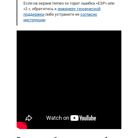
Если на экране terneo sx горит ошибка «ESP» или
«2 », обратитесь к
инженеру технической
поддержки
либо устраните ее
согласно
инструкции