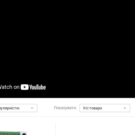
Показувати:
пулярністю
Усі товари