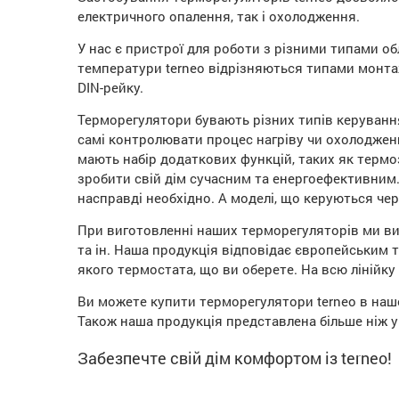
електричного опалення, так і охолодження.
У нас є пристрої для роботи з різними типами об
температури terneo відрізняються типами монта
DIN-рейку.
Терморегулятори бувають різних типів керуванн
самі контролювати процес нагріву чи охолодженн
мають набір додаткових функцій, таких як термо
зробити свій дім сучасним та енергоефективним.
насправді необхідно. А моделі, що керуються че
При виготовленні наших терморегуляторів ми ви
та ін. Наша продукція відповідає європейським 
якого термостата, що ви оберете. На всю лінійку
Ви можете купити терморегулятори terneo в нашо
Також наша продукція представлена більше ніж у 
Забезпечте свій дім комфортом із terneo!