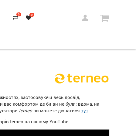
0
0
жностях, застосовуючи весь досвід,
ти вас комфортом де би ви не були: вдома, на
егулятори
terneo
ви можете дізнатися
тут
.
рів terneo на нашому YouTube.