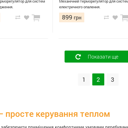
рморегулятор для систем
Механічний терморегулятор для систе
одження.
електричного опалення.
899
грн
Показати ще
1
2
3
— просте керування теплом
є забезпечити приміщення комфортними умовами перебуванн