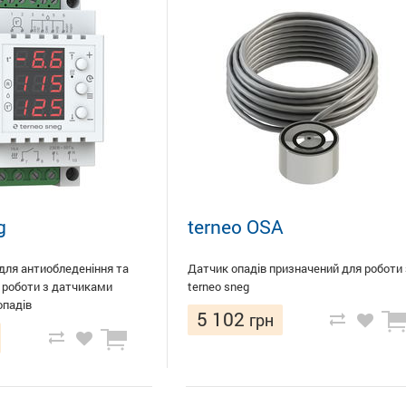
g
terneo OSA
для антиобледеніння та
Датчик опадів призначений для роботи 
я роботи з датчиками
terneo sneg
опадів
5 102
грн