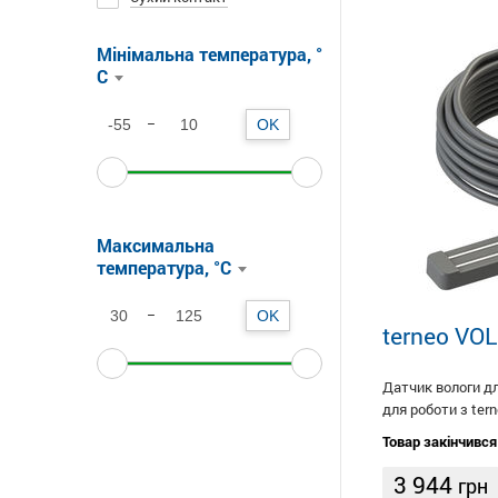
Мінімальна температура, °
C
_
OK
Максимальна
температура, °C
_
OK
terneo VOL
Датчик вологи д
для роботи з ter
Товар закінчився
3 944
грн