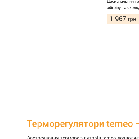
Двоканальний те
обігріву та охол
1 967
грн
Терморегулятори terneo 
Застосування терморегуляторів terneo дозволя