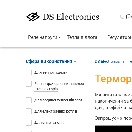
(0
Реле напруги
Тепла підлога
Регулятор
Сфера використання
DS Electronics
Т
Для теплої підлоги
Термор
Для інфрачервоних панелей
і конвекторів
Ми виготовляємо
Для водяної теплої підлоги
накопичений за б
дачі, в офісі чи
Для електричних котлів
Запрошуємо пере
Для сніготанення