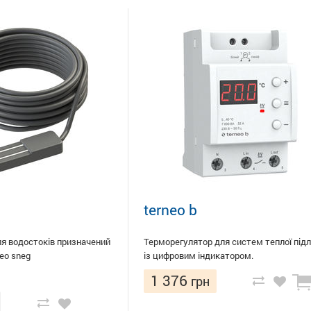
terneo b
ля водостоків призначений
Терморегулятор для систем теплої підл
neo sneg
із цифровим індикатором.
1 376
грн