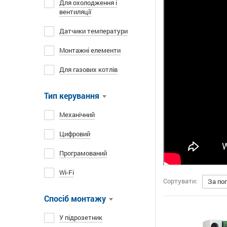
Для охолодження і
вентиляції
Датчики температури
Монтажні елементи
Для газових котлів
Тип керування
Механічний
Цифровий
Програмований
Wi-Fi
Сортувати:
За по
Спосіб монтажу
У підрозетник