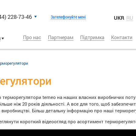
44) 228-73-46
Зателефонуйте мені
UKR
RU
Про нас
Партнерам
Підтримка
Контакти
и
ерморегулятори
егулятори
 терморегулятори terneo на наших власних виробничих поту
ільше ніж 20 років діяльності. А все для того, щоб забезпечи
 на виробництві. Більш детальну інформацію про наші термор
глянути короткий відеоогляд про асортимент терморегулято