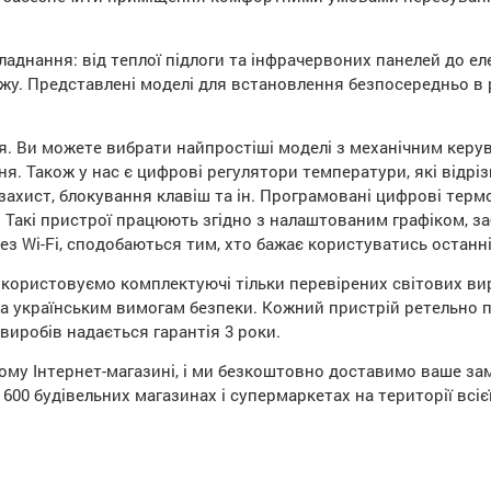
ладнання: від теплої підлоги та інфрачервоних панелей до ел
жу. Представлені моделі для встановлення безпосередньо в 
я. Ви можете вибрати найпростіші моделі з механічним керу
я. Також у нас є цифрові регулятори температури, які відр
захист, блокування клавіш та ін. Програмовані цифрові терм
 Такі пристрої працюють згідно з налаштованим графіком, з
рез Wi-Fi, сподобаються тим, хто бажає користуватись останн
користовуємо комплектуючі тільки перевірених світових вир
та українським вимогам безпеки. Кожний пристрій ретельно пе
 виробів надається гарантія 3 роки.
му Інтернет-магазині, і ми безкоштовно доставимо ваше зам
600 будівельних магазинах і супермаркетах на території всієї