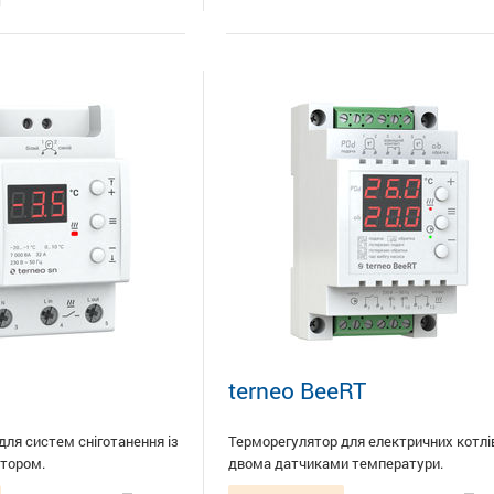
terneo BeeRT
ля систем сніготанення із
Терморегулятор для електричних котлів
тором.
двома датчиками температури.