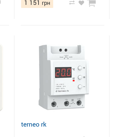
1 151
грн
terneo rk