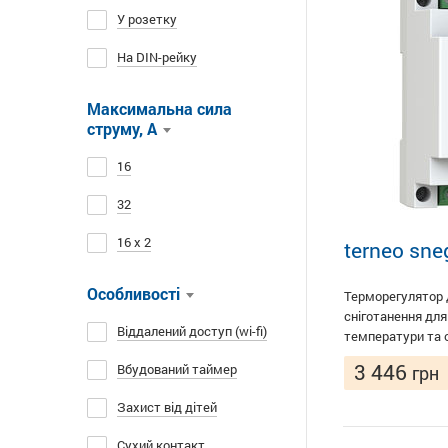
У розетку
На DIN-рейку
Максимальна сила
струму, A
16
32
16 х 2
terneo sne
Особливості
Терморегулятор 
сніготанення дл
Віддалений доступ (wi-fi)
температури та 
3 446
Вбудований таймер
грн
Захист від дітей
Сухий контакт