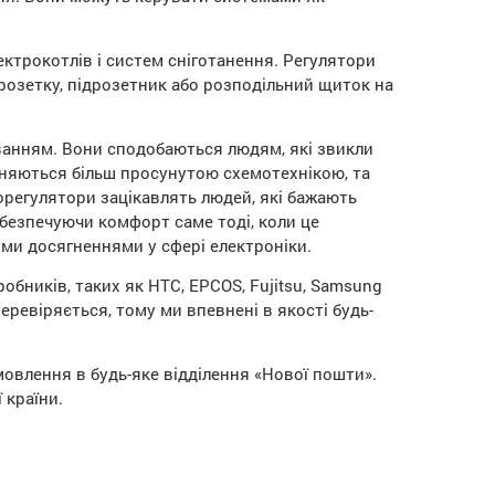
ектрокотлів і систем сніготанення. Регулятори
розетку, підрозетник або розподільний щиток на
ванням. Вони сподобаються людям, які звикли
ізняються більш просунутою схемотехнікою, та
орегулятори зацікавлять людей, які бажають
абезпечуючи комфорт саме тоді, коли це
іми досягненнями у сфері електроніки.
обників, таких як HTC, EPCOS,
Fujitsu
, Samsung
ревіряється, тому ми впевнені в якості будь-
овлення в будь-яке відділення «Нової пошти».
 країни.