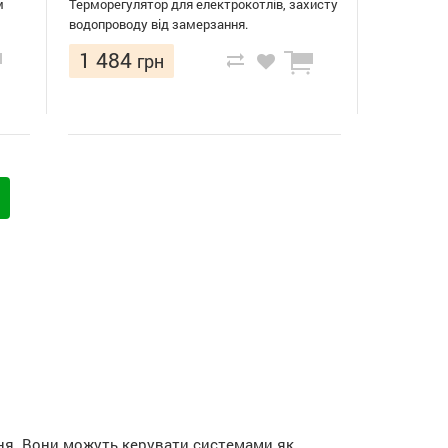
м
Терморегулятор для електрокотлів, захисту
водопроводу від замерзання.
1 484
грн
я. Вони можуть керувати системами як