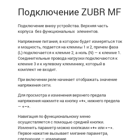
Подключение ZUBR MF
Подключение внизу устройства. Верхняя часть
корпуса без функциональных элементов.
Напряжение питания, в котором будет измеряться ток
и мощность, подается на клеммы 1 и 2, причем фаза
(L) подключается к клемме 2, а ноль (N) — к клемме 1.
Соединительные провода нагрузки подключаются к
клемме 3 и к нулевому клеммнику, который в
комплект не входит.
При включении реле начинает отображать значение
напряжения сети.
Для просмотра и изменения верхнего предела
напряжения нажмите на кнопку
«+»
, нижнего предела
—
«–»
.
Навигация по функциональному меню
осуществляется с помощью средней кнопки.
Изменить параметр можно кнопками
«+»
или
«–»
.
Первое нажатие вызывает мигание параметра,
следующее — изменение.