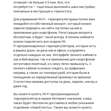
отнимает не больше 3-5 мин. Все, что
потребуется — тщательно выполнять шаги настройки,
описанные в инструкции к термостату.
Для управления Wi-Fi - терморегуляторами terneo вам
понадобится собственный аккаунт, который можно
зарегистрировать на сайте my.terneo.ua или в
приложении для смартфонов. Регистрация аккаунта
бесплатная, и будет такой всегда. В личном кабинете
можно подключать все модели
Wi-
Fi программируемых терморегуляторов
, которые есть
в вашем доме, на даче или в офисе, и управлять
отдельно каждым из них. Интерфейс личного кабинета
как в Веб-версии, так и в приложении для смартфонов
интуитивно понятный, и к нему легко привыкнуть. С
личного кабинета можно следить за графиками
нагрева, а также за температурой, которая была в
помещении за определенный промежуток времени.
Статистика нагрева доступна за день, неделю, месяц и
даже год.
Вы можете
купить Wi-Fi программируемый
терморегулятор
в нашем Интернет-магазине, и ваш
заказ будет бесплатно доставлен в любое указанное
отделение «Новой почты». Также вы можете купить